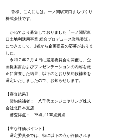
皆様、こんにちは。一ノ関駅東口まちづくり
株式会社です。
　かねてより募集しておりました「一ノ関駅東
口土地利活用事業 総合プロデュース業務委託」
につきまして、1者から企画提案の応募がありま
した。
　令和７年７月４日に選定委員会を開催し、企
画提案書およびプレゼンテーションの内容を厳
正に審査した結果、以下のとおり契約候補者を
選定いたしましたので、お知らせします。
【審査結果】
　契約候補者：　八千代エンジニヤリング株式
会社北日本支店
　審査得点：　75点／100点満点
【主な評価ポイント】
　選定委員会では、特に以下の点が評価されま