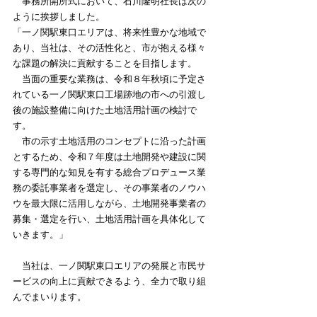
　事務所開所式において、石川隆明社長は次の
ように挨拶しました。
「一ノ関駅東口エリアは、将来性豊かな地域で
あり、当社は、その活性化と、市が抱える様々
な課題の解決に貢献することを目指します。
　当面の重要な業務は、令和８年秋頃に予定さ
れている一ノ関駅東口工場跡地の市への引渡し
後の施設整備に向けた土地活用計画の検討で
す。
　市の示す土地活用のコンセプトに沿った計画
とするため、令和７年度は土地開発や建設に関
する専門的な知見を有する総合プロデュース業
務の委託事業者を選定し、その事業者のノウハ
ウを最大限に活用しながら、土地開発事業者の
募集・選定を行い、土地活用計画を具体化して
いきます。」
　当社は、一ノ関駅東口エリアの発展と市民サ
ービスの向上に貢献できるよう、全力で取り組
んでまいります。