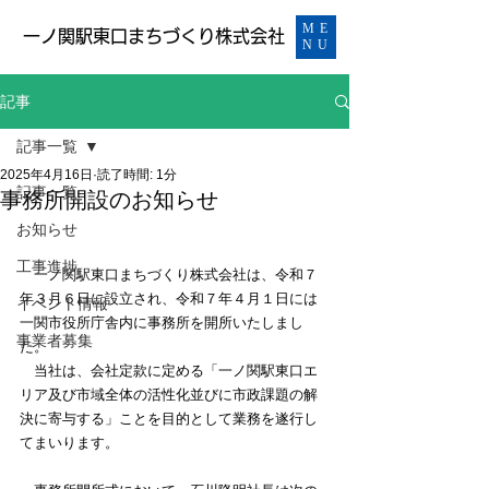
ME
​一ノ関駅東口まちづくり株式会社
NU
記事
記事一覧
2025年4月16日
読了時間: 1分
記事一覧
事務所開設のお知らせ
お知らせ
工事進捗
　一ノ関駅東口まちづくり株式会社は、令和７
年３月６日に設立され、令和７年４月１日には
イベント情報
一関市役所庁舎内に事務所を開所いたしまし
事業者募集
た。
　当社は、会社定款に定める「一ノ関駅東口エ
リア及び市域全体の活性化並びに市政課題の解
決に寄与する」ことを目的として業務を遂行し
てまいります。