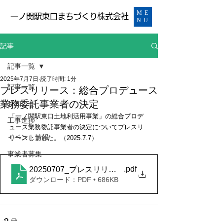
ME
​一ノ関駅東口まちづくり株式会社
NU
記事
記事一覧
2025年7月7日
読了時間: 1分
記事一覧
プレスリリース：総合プロデュース
業務委託事業者の決定
お知らせ
「一ノ関駅東口土地利活用事業」の総合プロデ
工事進捗
ュース業務委託事業者の決定についてプレスリ
イベント情報
リースしました。（2025.7.7）
事業者募集
.pdf
20250707_プレスリリース（総合プロデュース業務
ダウンロード：PDF • 686KB