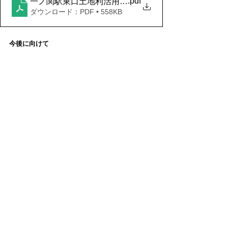
.pdf
一ノ関駅東口土地利活用事業に関するヒアリング調査
ダウンロード：PDF • 558KB
今後に向けて
　今回皆様からいただいたご意見やご提案は、
本事業をより良いものとしていく上で貴重な財
産です。皆様の声をしっかりと受け止め、公募
に当たっての事業条件や当社の事業計画に活か
してまいります。
　改めまして、今回の調査にご協力いただきま
した全ての事業者の皆様に、深く感謝申し上げ
ます。
すべて表示
最新記事