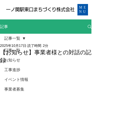
ME
​一ノ関駅東口まちづくり株式会社
NU
記事
記事一覧
2025年10月17日
読了時間: 2分
記事一覧
【お知らせ】事業者様との対話の記
録
お知らせ
工事進捗
イベント情報
事業者募集