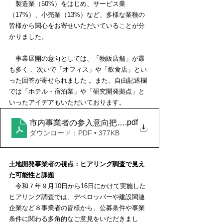
　製造業（50%）をはじめ、サービス業
（17%）、小売業（13%）など、多様な業種の
皆様から関心をお寄せいただいていることが分
かりました。
　事業展開の意向としては、「物販店舗」が最
も多く 、次いで「オフィス」や「飲食店」とい
った回答が寄せられました 。また、自由記述欄
では「ホテル・宿泊業」や「研究開発拠点」と
いったアイデアもいただいております。
.pdf
市内事業者の参入意向把握（アンケート）の概要
ダウンロード：PDF • 377KB
土地開発事業者の視点：ヒアリング調査で見え
た可能性と課題
　令和７年９月10日から16日にかけて実施した
ヒアリング調査では、デベロッパーや建設関連
企業など８事業者の皆様から、公募条件や事業
条件に関わる多角的なご意見をいただきまし